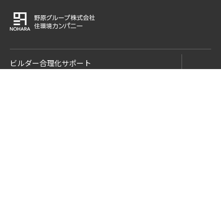
ビルダー合理化サポート
Web合理化診断
取扱メーカー一覧
会社概要
ニュース
住環境マガジン